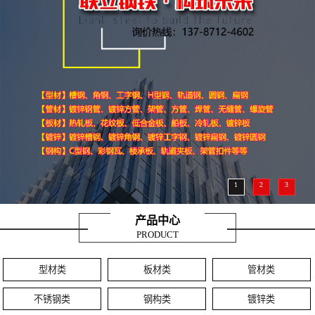
1
2
3
产品中心
PRODUCT
型材类
板材类
管材类
不锈钢类
钢构类
镀锌类