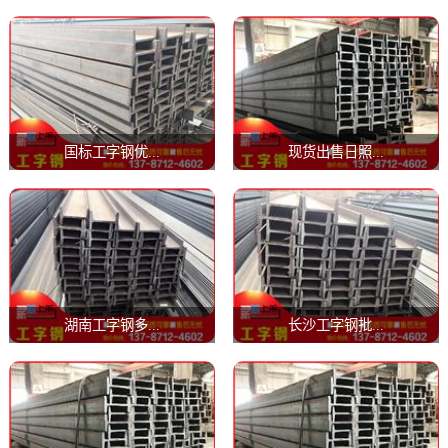
国标工字钢优...
现货出售日照...
湖南工字钢多...
长沙工字钢批...