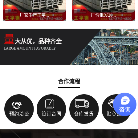
厂家生产工字...
厂价批发20...
量
大从优，品种齐全
LARGE AMOUNT FAVORABLY
合作流程
预约洽谈
签订合同
仓库发货
贴心售后